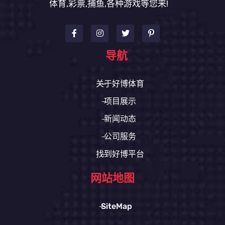
体育,彩票,捕鱼,各种游戏等您来!
导航
关于好博体育
项目展示
新闻动态
公司服务
找到好博平台
网站地图
SiteMap