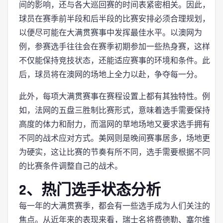
间的影响，还与各大巡回赛的时间表紧密相关。因此，
球员在赛季前半段和后半段的比赛安排必须合理规划，
以便尽可能在大满贯赛事中发挥最佳水平。以澳网为
例，参赛选手往往会在赛季初期参加一些热身赛，这样
不仅能保持竞技状态，还能适应赛事的环境和条件。此
后，球员将在澳网的场地上全力以赴，争夺每一分。
此外，每项大满贯赛事在赛程设置上都有其独特性。例
如，法网的五盘三胜制比赛形式，意味着选手需要保持
高度的体力和耐力，而温网的草地场地又要求选手拥有
不同的战术应对方式。美网则是晚间赛事居多，场地更
为硬实，这让比赛的节奏有所不同，选手需要根据不同
的比赛条件调整自己的战术。
2、热门选手状态分析
每一年的大满贯赛季，都会有一些选手成为人们关注的
焦点。从近年来的表现来看，瑞士名将费德勒、塞尔维