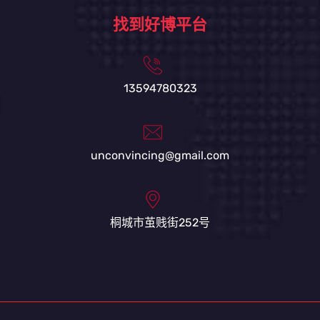
找到好博平台
13594780323
unconvincing@gmail.com
桐城市茧贱街252号