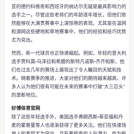
亚的德约科维奇和西班牙的纳达尔无疑是最具影响力的
选手之一。尽管这些老将们的年龄逐年增长，但他们依
然能够在大满贯赛事中上演惊艳的表现。尤其是在温网
和澳网这些硬地和草地赛事中，他们的经验和技巧优势
尤为突出。
然而，新一代球员也正快速崛起。例如，年轻的意大利
选手贾科莫·马泽拉和希腊的斯特凡诺斯·齐齐帕斯，他
们在过去几年的赛场上展现出了令人瞩目的天赋和技
术。随着赛季的推进，大家对他们的期待越来越高，许
多人认为他们很有可能在未来的赛事中打破“大三巨头”
的垄断地位。
好博体育官网
除了这些年轻选手外，美国选手弗朗西斯·蒂亚福和丹
麦的霍普曼等人也逐渐获得了更多关注。他们在快速场
地上的表现尤为突出，且有着极高的上升潜力。作为新