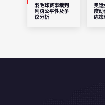
羽毛球赛事裁判
奥运
判罚公平性及争
度动
议分析
练策