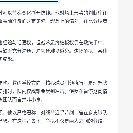
时刻以节奏变化撕开防线。他对场上形势的判断往往
重赛前准备的既定策略。理念上的偏差，在比分胶着
富经验与话语权，但战术最终拍板权仍在教练手中。
若缺乏充分沟通，冲突便难以避免。这场争执，某种
实缩影。
结构。教练掌控方向，核心球员引领执行，是理想状
安排时，队内权威难免受到冲击。保罗在暂停期间情
练团队而言并非小事。
视。他以严格著称，对细节近乎苛刻，曾在多支球队
经验。在这种背景下，争执不仅是两人之间的分歧，