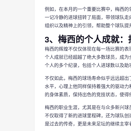
例如，在本月的一个重要比赛中，梅西的
一记冷静的进球扭转了局面，带领球队走
组织以及精神上的引领，帮助整个球队提
3、梅西的个人成就：
梅西的辉煌不仅仅体现在每一场比赛的表
个人成就已经超越了绝大多数球员，成为
个人的多个纪录，包括个人进球数以及助
不仅如此，梅西的球场寿命似乎远远超出
水平，心理上他同样保持着强大的驱动力
的身体素质，保持出色的竞技状态，使得
梅西的职业生涯，尤其是在与众多新兴球
不仅取得了新的进球里程碑，还为球队创
是过去的传奇，更是未来足坛的继续主宰