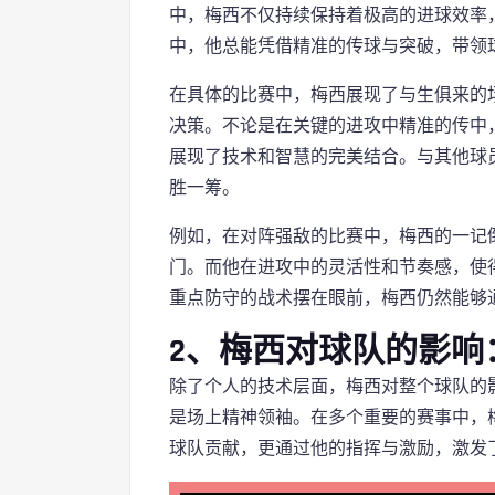
中，梅西不仅持续保持着极高的进球效率
中，他总能凭借精准的传球与突破，带领
在具体的比赛中，梅西展现了与生俱来的
决策。不论是在关键的进攻中精准的传中
展现了技术和智慧的完美结合。与其他球
胜一筹。
例如，在对阵强敌的比赛中，梅西的一记
门。而他在进攻中的灵活性和节奏感，使
重点防守的战术摆在眼前，梅西仍然能够
2、梅西对球队的影响
除了个人的技术层面，梅西对整个球队的
是场上精神领袖。在多个重要的赛事中，
球队贡献，更通过他的指挥与激励，激发