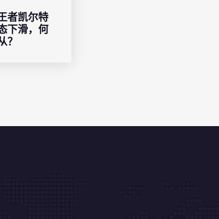
王者凯尔特
态下滑，何
从？