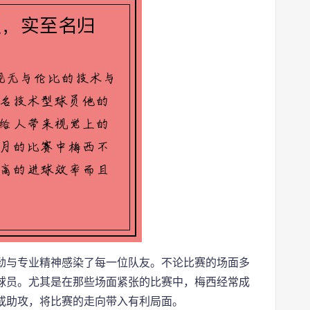
劲与专业精神感染了每一位队友。不论比赛的场面多
球员。尤其是在那些场面紧张的比赛中，梅西经常成
或助攻，将比赛的走向带入有利局面。