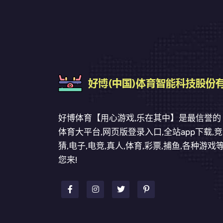
好博体育【用心游戏,乐在其中】是最信誉的
体育大平台,网页版登录入口,全站app下载,竞
猜,电子,电竞,真人,体育,彩票,捕鱼,各种游戏
您来!