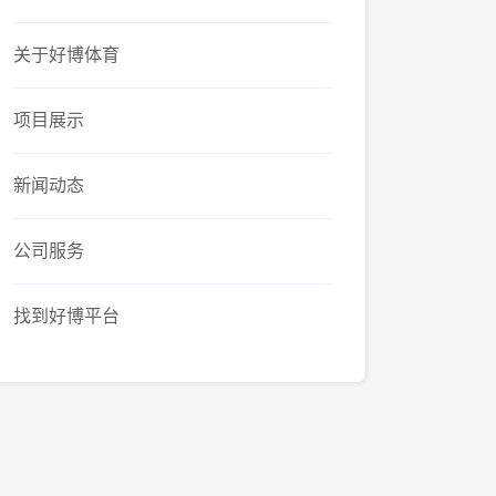
关于好博体育
项目展示
新闻动态
公司服务
找到好博平台