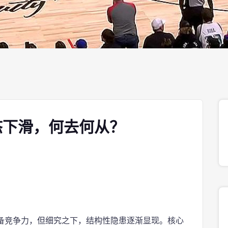
态下滑，何去何从？
备竞争力，但细究之下，结构性隐患逐渐显现。核心