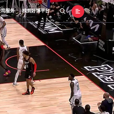
公司服务
找到好博平台