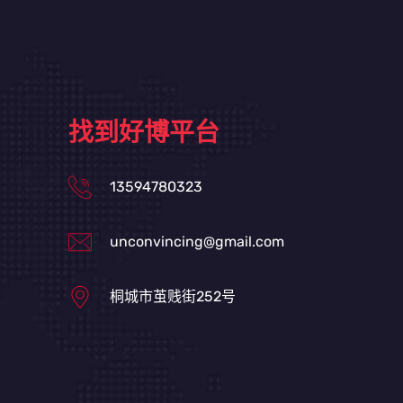
找到好博平台
13594780323
unconvincing@gmail.com
桐城市茧贱街252号