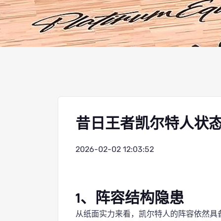
昔日王者凯尔特人状
2026-02-02 12:03:52
1、阵容结构隐患
从纸面实力来看，凯尔特人的阵容依然具