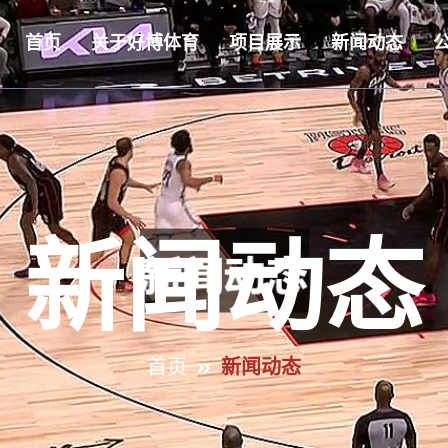
首页
关于好博体育
项目展示
新闻动态
新闻动态
首页
新闻动态