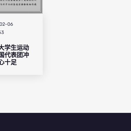
02-06
53
大学生运动
国代表团冲
心十足