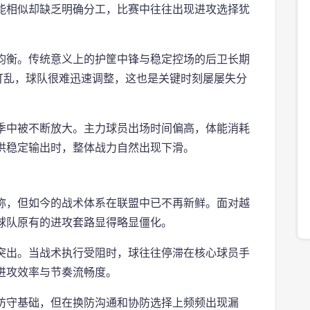
能相似却缺乏明确分工，比赛中往往出现进攻选择犹
均衡。传统意义上的护筐中锋与稳定控场的后卫长期
打乱，球队很难迅速调整，这也是关键时刻屡屡失分
季中被不断放大。主力球员出场时间偏高，体能消耗
供稳定输出时，整体战力自然出现下滑。
称，但如今的战术体系在联盟中已不再新鲜。面对越
球队原有的进攻套路显得略显僵化。
突出。当战术执行受阻时，球往往停滞在核心球员手
进攻效率与节奏流畅度。
防守基础，但在换防沟通和协防选择上频频出现漏