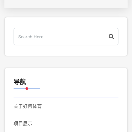
导航
关于好博体育
项目展示