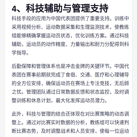
4、科技辅助与管理支持
科技手段的应用为中国代表团提供了重要支持。训练中
采用视频分析、运动数据采集和生理监测技术，使教练
组能够精确掌握运动员状态，优化训练方案。通过科技
辅助，运动员的动作精度、力量输出和耐力分配得到科
学指导。
后勤保障和管理体系也是冲击金牌的关键环节。中国代
表团在赛事前期就完成了食宿、交通、医疗和心理辅导
的全方位安排，确保运动员在赛场上专注竞技，无后顾
之忧。管理团队通过日常数据反馈和状态监控，及时调
整训练和休息计划，最大化发挥运动员潜力。
此外，科技与管理的结合还体现在对比赛策略的动态调
整上。通过对比赛实时数据的分析，教练组可以快速判
断比赛态势，及时调整战术和人员安排，使每一位运动