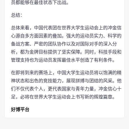
员都能够在最佳状态下出战。
总结：
总体来看，中国代表团在世界大学生运动会上的冲金信
心源自多方面因素的叠加。强大的运动员实力、科学的
备战方案、严密的团队协作以及对国际对手的深入分
析，都为金牌目标提供了坚实保障。同时，科技手段和
管理支持也为运动员发挥最佳水平创造了有利条件。
在即将到来的赛场上，中国大学生运动员将以饱满的精
神状态和出色的竞技能力，展现拼搏与团结的风采。他
们不仅代表个人，更代表国家与青年力量，冲金信心十
足，必将在世界大学生运动会上书写新的辉煌篇章。
好博平台