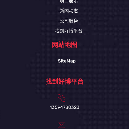
项目展示
新闻动态
公司服务
找到好博平台
网站地图
SiteMap
找到好博平台
13594780323